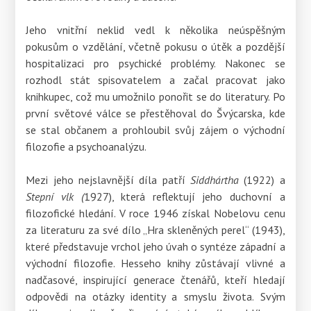
Jeho vnitřní neklid vedl k několika neúspěšným
pokusům o vzdělání, včetně pokusu o útěk a pozdější
hospitalizaci pro psychické problémy. Nakonec se
rozhodl stát spisovatelem a začal pracovat jako
knihkupec, což mu umožnilo ponořit se do literatury. Po
první světové válce se přestěhoval do Švýcarska, kde
se stal občanem a prohloubil svůj zájem o východní
filozofie a psychoanalýzu.
Mezi jeho nejslavnější díla patří
Siddhártha
(1922) a
Stepní vlk (
1927), která reflektují jeho duchovní a
filozofické hledání. V roce 1946 získal Nobelovu cenu
za literaturu za své dílo „Hra skleněných perel“ (1943),
které představuje vrchol jeho úvah o syntéze západní a
východní filozofie. Hesseho knihy zůstávají vlivné a
nadčasové, inspirující generace čtenářů, kteří hledají
odpovědi na otázky identity a smyslu života. Svým