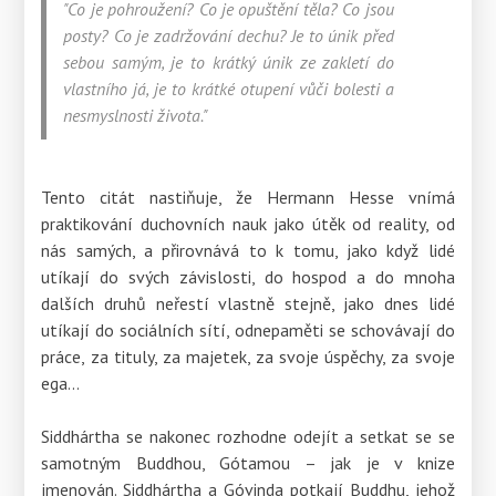
"Co je pohroužení? Co je opuštění těla? Co jsou
posty? Co je zadržování dechu? Je to únik před
sebou samým, je to krátký únik ze zakletí do
vlastního já, je to krátké otupení vůči bolesti a
nesmyslnosti života."
Tento citát nastiňuje, že Hermann Hesse vnímá
praktikování duchovních nauk jako útěk od reality, od
nás samých, a přirovnává to k tomu, jako když lidé
utíkají do svých závislosti, do hospod a do mnoha
dalších druhů neřestí vlastně stejně, jako dnes lidé
utíkají do sociálních sítí, odnepaměti se schovávají do
práce, za tituly, za majetek, za svoje úspěchy, za svoje
ega...
Siddhártha se nakonec rozhodne odejít a setkat se se
samotným Buddhou, Gótamou – jak je v knize
jmenován. Siddhártha a Góvinda potkají Buddhu, jehož