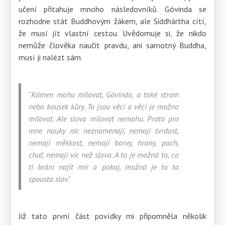
učení přitahuje mnoho následovníků. Góvinda se
rozhodne stát Buddhovým žákem, ale Siddhártha cítí,
že musí jít vlastní cestou. Uvědomuje si, že nikdo
nemůže člověka naučit pravdu, ani samotný Buddha,
musí ji nalézt sám.
"Kámen mohu milovat, Góvindo, a také strom
nebo kousek kůry. To jsou věci a věci je možno
milovat. Ale slova milovat nemohu. Proto pro
mne nauky nic neznamenají, nemají tvrdost,
nemají měkkost, nemají barvy, hrany, pach,
chuť, nemají víc než slova. A to je možná to, co
ti brání najít mír a pokoj, možná je to ta
spousta slov."
Již tato první část povídky mi připomněla několik