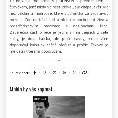
tu největší moudrost v přátelství s převozníkem –
člověkem, jenž nikdy nic nestudoval, ale chápal svět víc
než všichni ti mudrcové, které Siddhártha za svůj život
poznal. Zde nachází klid a hluboké pochopení života
prostřednictvím meditace a naslouchání řece.
Závěrečná část o řece je jedna z nejsilnějších z celé
knihy, je dost lyrická, ale plná pravdy, proto vám
doporučuji knihu skutečně přečíst a prožít. Takové je
mé další literární doporučení.
Sdílet článek:
Mohlo by vás zajímat
INSPIRACE