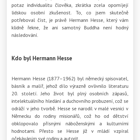
potaz individualitu člověka, zkrátka zcela opomíjejí
lidskou osobní zkušenost. To, co jsem skutečně
potřeboval číst, je právě Hermann Hesse, který vám
klidně řekne, že ani samotný Buddha není hodný
následování.
Kdo byl Hermann Hesse
Hermann Hesse (1877–1962) byl německý spisovatel,
básník a malíř, jehož dílo výrazně ovlivnilo literaturu
20. století. Jeho život byl plný osobních zápasů,
intelektuálního hledání a duchovního probuzení, což se
odráží v jeho tvorbě. Hesse se narodil v malé vesnici v
Německu do rodiny misionářů, což ho od dětství
obklopovalo přísnými náboženskými a kulturními
hodnotami. Přesto se Hesse již v mládí vzpíral
očekáváním své rodiny a autorit.