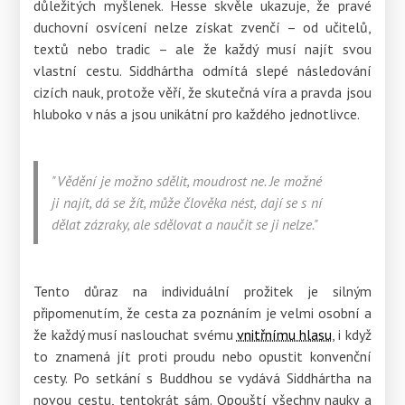
důležitých myšlenek. Hesse skvěle ukazuje, že pravé
duchovní osvícení nelze získat zvenčí – od učitelů,
textů nebo tradic – ale že každý musí najít svou
vlastní cestu. Siddhártha odmítá slepé následování
cizích nauk, protože věří, že skutečná víra a pravda jsou
hluboko v nás a jsou unikátní pro každého jednotlivce.
"Vědění je možno sdělit, moudrost ne. Je možné
ji najít, dá se žít, může člověka nést, dají se s ní
dělat zázraky, ale sdělovat a naučit se ji nelze."
Tento důraz na individuální prožitek je silným
připomenutím, že cesta za poznáním je velmi osobní a
že každý musí naslouchat svému
vnitřnímu hlasu
, i když
to znamená jít proti proudu nebo opustit konvenční
cesty. Po setkání s Buddhou se vydává Siddhártha na
novou cestu, tentokrát sám. Opouští všechny nauky a