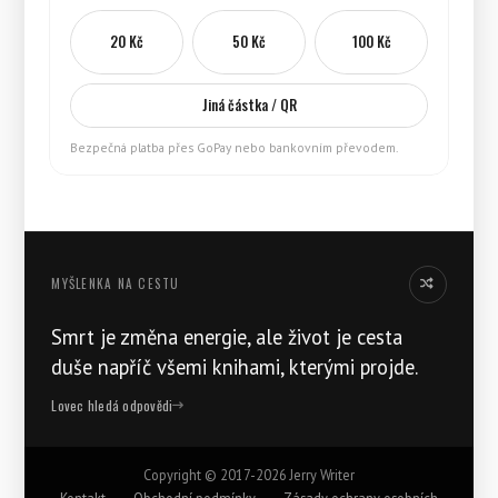
20 Kč
50 Kč
100 Kč
Jiná částka / QR
Bezpečná platba přes GoPay nebo bankovním převodem.
MYŠLENKA NA CESTU
Jiná myšlenka
Smrt je změna energie, ale život je cesta
duše napříč všemi knihami, kterými projde.
Lovec hledá odpovědi
Copyright ©
2017-2026
Jerry Writer
Kontakt
·
Obchodní podmínky
·
Zásady ochrany osobních