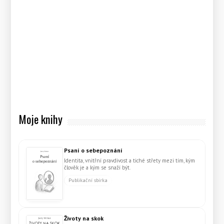
Moje knihy
Psaní o sebepoznání
Identita, vnitřní pravdivost a tiché střety mezi tím, kým
člověk je a kým se snaží být.
Publikační sbírka
Životy na skok