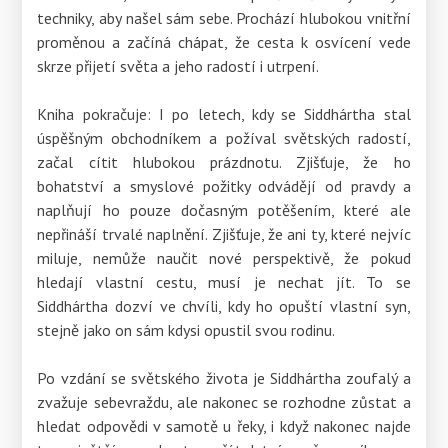
techniky, aby našel sám sebe. Prochází hlubokou vnitřní
proměnou a začíná chápat, že cesta k osvícení vede
skrze přijetí světa a jeho radostí i utrpení.
Kniha pokračuje: I po letech, kdy se Siddhártha stal
úspěšným obchodníkem a požíval světských radostí,
začal cítit hlubokou prázdnotu. Zjišťuje, že ho
bohatství a smyslové požitky odvádějí od pravdy a
naplňují ho pouze dočasným potěšením, které ale
nepřináší trvalé naplnění. Zjišťuje, že ani ty, které nejvíc
miluje, nemůže naučit nové perspektivě, že pokud
hledají vlastní cestu, musí je nechat jít. To se
Siddhártha dozví ve chvíli, kdy ho opuští vlastní syn,
stejně jako on sám kdysi opustil svou rodinu.
Po vzdání se světského života je Siddhártha zoufalý a
zvažuje sebevraždu, ale nakonec se rozhodne zůstat a
hledat odpovědi v samotě u řeky, i když nakonec najde