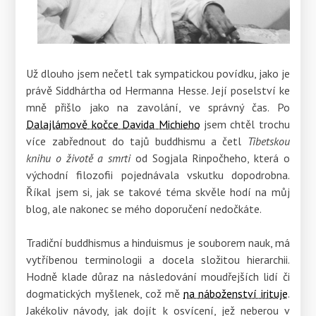
Už dlouho jsem nečetl tak sympatickou povídku, jako je
právě Siddhártha od Hermanna Hesse. Její poselství ke
mně přišlo jako na zavolání, ve správný čas. Po
Dalajlámově kočce Davida Michieho
jsem chtěl trochu
více zabřednout do tajů buddhismu a četl
Tibetskou
knihu o životě a smrti
od Sogjala Rinpočheho, která o
východní filozofii pojednávala vskutku dopodrobna.
Říkal jsem si, jak se takové téma skvěle hodí na můj
blog, ale nakonec se mého doporučení nedočkáte.
Tradiční buddhismus a hinduismus je souborem nauk, má
vytříbenou terminologii a docela složitou hierarchii.
Hodně klade důraz na následování moudřejších lidí či
dogmatických myšlenek, což mě
na náboženství irituje
.
Jakékoliv návody, jak dojít k osvícení, jež neberou v