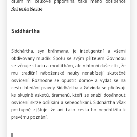
dílem mi celkově připomíná také mého oblíbence
Richarda Bacha
.
Siddhártha
Siddhártha, syn bráhmana, je inteligentní a všemi
obdivovaný mladík. Spolu se svým přítelem Góvindou
se věnuje studiu a modlitbám, ale v hloubi duše cítí, že
mu tradiční náboženské nauky nenabízejí skutečné
osvícení. Rozhodne se opustit domov a vydat se na
cestu hledání pravdy. Siddhártha a Góvinda se přidávají
ke skupině asketů, šramanů, kteří se snaží dosáhnout
osvícení skrze odříkání a sebeodříkání. Siddhártha však
postupně zjišťuje, že ani tato cesta ho nepřiblížila k
pravému poznání.